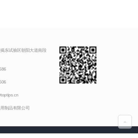
揭东试验区朝阳大道南段
686
606
optips.cn
用制品有限公司