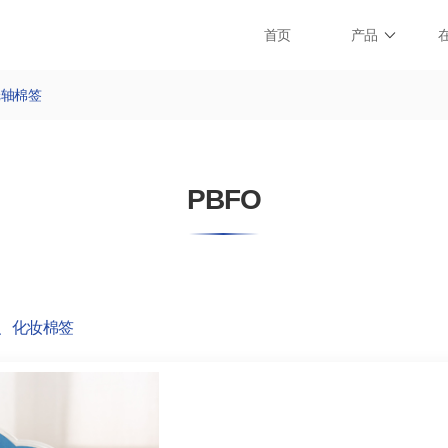
首页
产品
纸轴棉签
PBFO
、化妆棉签