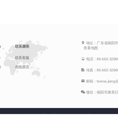
地址：广东省揭阳市
心
联系康美
查看地图
务
联系客服
电话：86-663-3268
势
在线留言
传真：86-663-3268
邮箱：teresa.jiang@t
微信：揭阳市康美日
版权所有 康美日用官网
粤ICP备12088444号-1