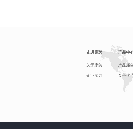
请您留言
感谢您的关注，当前客服人员不在
线，请填写一下您的信息，我们会尽
快和您联系。
走进康美
产品中
关于康美
产品服
企业实力
竞争优
提交